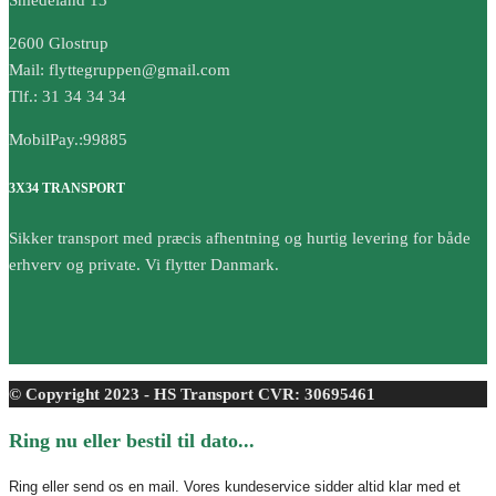
2600 Glostrup
Mail: flyttegruppen@gmail.com
Tlf.: 31 34 34 34
MobilPay.:99885
3X34 TRANSPORT
Sikker transport med præcis afhentning og hurtig levering for både
erhverv og private. Vi flytter Danmark.
© Copyright 2023 - HS Transport CVR: 30695461
Ring nu eller bestil til dato...
Ring eller send os en mail. Vores kundeservice sidder altid klar med et