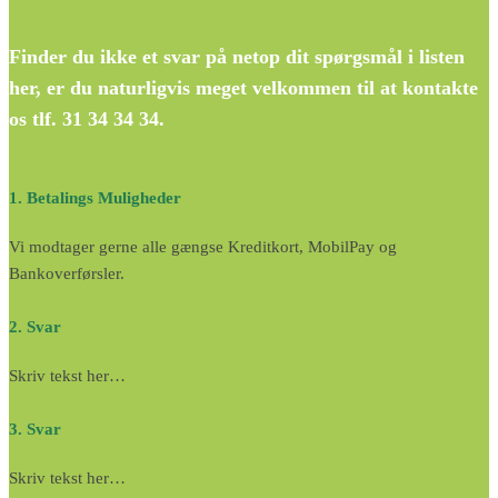
Finder du ikke et svar på netop dit spørgsmål i listen
her, er du naturligvis meget velkommen til at kontakte
os tlf. 31 34 34 34.
1. Betalings Muligheder
Vi modtager gerne alle gængse Kreditkort, MobilPay og
Bankoverførsler.
2. Svar
Skriv tekst her…
3. Svar
Skriv tekst her…